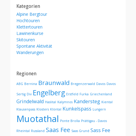
Kategorien
Alpine Bergtour
Hochtouren
Klettertouren
Lawinenkurse
Skitouren
Spontane Aktivität
Wanderungen
Regionen
Braunwald
ABG
Bernina
Bregenzerwald
Davos
Davos
Engelberg
Sertig
Div
Erstfeld
Furka
Griechenland
Grindelwald
Kandersteg
Haslital
Kalymnos
Kiental
Kunkelspass
Klausenpass
Klosters
Klöntal
Lungern
Muotathal
Ponte Brolla
Prättigau - Davos
Saas Fee
Sass Fee
Rheintal
Russland
Saas Grund