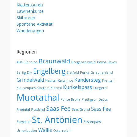
Klettertouren
Lawinenkurse
Skitouren
Spontane Aktivität
Wanderungen
Regionen
Braunwald
ABG
Bernina
Bregenzerwald
Davos
Davos
Engelberg
Sertig
Div
Erstfeld
Furka
Griechenland
Grindelwald
Kandersteg
Haslital
Kalymnos
Kiental
Kunkelspass
Klausenpass
Klosters
Klöntal
Lungern
Muotathal
Ponte Brolla
Prättigau - Davos
Saas Fee
Sass Fee
Rheintal
Russland
Saas Grund
St. Antönien
Slowakei
Sustenpass
Wallis
Urnerboden
Österreich