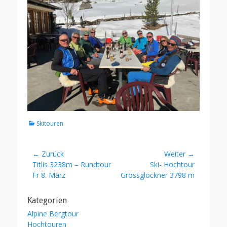
Kategorien
Skitouren
Beitragsnavigation
← Zurück
Weiter →
Vorheriger
Nächster
Titlis 3238m – Rundtour
Ski- Hochtour
Beitrag:
Beitrag:
Fr 8. März
Grossglockner 3798 m
Kategorien
Alpine Bergtour
Hochtouren