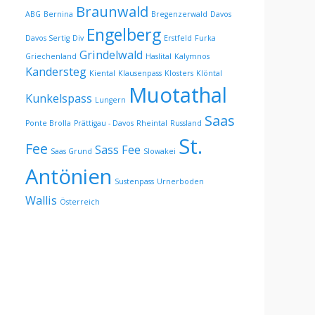
Braunwald
ABG
Bernina
Bregenzerwald
Davos
Engelberg
Davos Sertig
Div
Erstfeld
Furka
Grindelwald
Griechenland
Haslital
Kalymnos
Kandersteg
Kiental
Klausenpass
Klosters
Klöntal
Muotathal
Kunkelspass
Lungern
Saas
Ponte Brolla
Prättigau - Davos
Rheintal
Russland
St.
Fee
Sass Fee
Saas Grund
Slowakei
Antönien
Sustenpass
Urnerboden
Wallis
Österreich