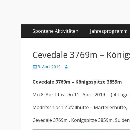
Primäres
Springe
Spontane Aktivitäten
Jahresprogramm
zum
Menü
Inhalt
Cevedale 3769m – König
Posted
Author
5. April 2019
on
Cevedale 3769m – Königsspitze 3859m
Mo 8. April. bis Do 11 . April. 2019 ( 4 Tage 
Madritschjoch Zufallhütte – Martellerhütte,
Cevedale 3769m , Königspitze 3859m, 