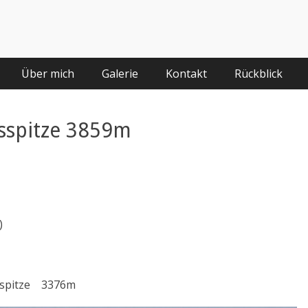
Über mich
Galerie
Kontakt
Rückblick
sspitze 3859m
)
Suldenspitze 3376m