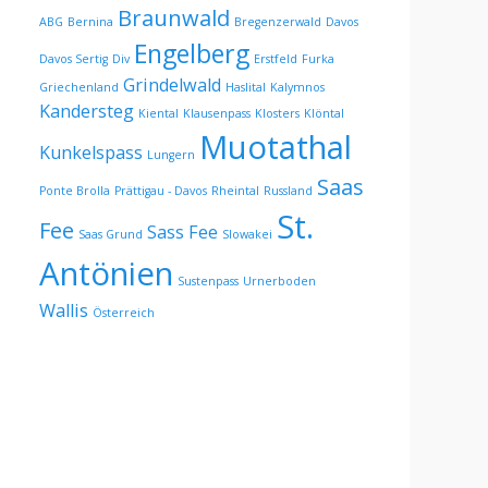
Braunwald
ABG
Bernina
Bregenzerwald
Davos
Engelberg
Davos Sertig
Div
Erstfeld
Furka
Grindelwald
Griechenland
Haslital
Kalymnos
Kandersteg
Kiental
Klausenpass
Klosters
Klöntal
Muotathal
Kunkelspass
Lungern
Saas
Ponte Brolla
Prättigau - Davos
Rheintal
Russland
St.
Fee
Sass Fee
Saas Grund
Slowakei
Antönien
Sustenpass
Urnerboden
Wallis
Österreich