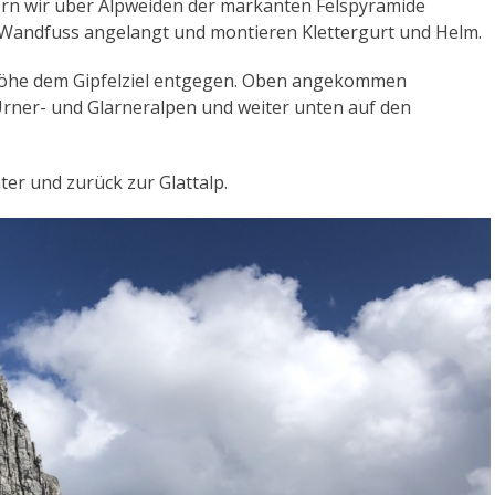
n wir über Alpweiden der markanten Felspyramide
m Wandfuss angelangt und montieren Klettergurt und Helm.
er Höhe dem Gipfelziel entgegen. Oben angekommen
 Urner- und Glarneralpen und weiter unten auf den
er und zurück zur Glattalp.