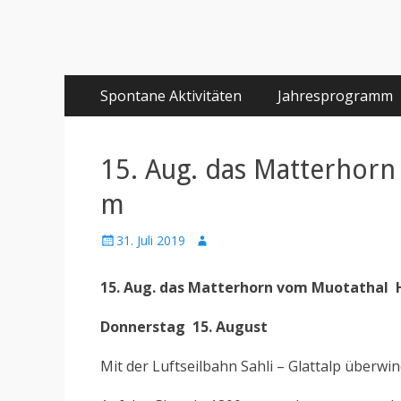
Primäres
Springe
Spontane Aktivitäten
Jahresprogramm
zum
Menü
Inhalt
15. Aug. das Matterhor
m
Posted
Author
31. Juli 2019
on
15. Aug. das Matterhorn vom Muotathal
Donnerstag 15. August
Mit der Luftseilbahn Sahli – Glattalp überw