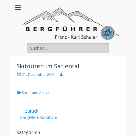
Franz Schuler
Suche
nach:
Skitouren im Safiental
Posted
Author
21. Dezember 2025
on
Kategorien
Spontane Aktivität
Beitragsnavigation
← Zurück
Vorheriger
Gargellen Rundtour
Beitrag:
Kategorien