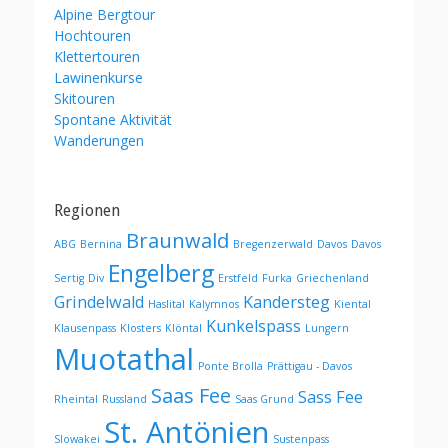
Alpine Bergtour
Hochtouren
Klettertouren
Lawinenkurse
Skitouren
Spontane Aktivität
Wanderungen
Regionen
Braunwald
ABG
Bernina
Bregenzerwald
Davos
Davos
Engelberg
Sertig
Div
Erstfeld
Furka
Griechenland
Grindelwald
Kandersteg
Haslital
Kalymnos
Kiental
Kunkelspass
Klausenpass
Klosters
Klöntal
Lungern
Muotathal
Ponte Brolla
Prättigau - Davos
Saas Fee
Sass Fee
Rheintal
Russland
Saas Grund
St. Antönien
Slowakei
Sustenpass