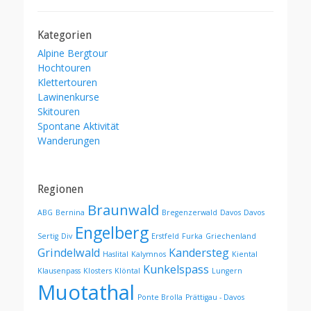
Kategorien
Alpine Bergtour
Hochtouren
Klettertouren
Lawinenkurse
Skitouren
Spontane Aktivität
Wanderungen
Regionen
Braunwald
ABG
Bernina
Bregenzerwald
Davos
Davos
Engelberg
Sertig
Div
Erstfeld
Furka
Griechenland
Grindelwald
Kandersteg
Haslital
Kalymnos
Kiental
Kunkelspass
Klausenpass
Klosters
Klöntal
Lungern
Muotathal
Ponte Brolla
Prättigau - Davos