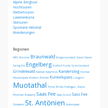
Alpine Bergtour
Hochtouren
Klettertouren
Lawinenkurse
Skitouren
Spontane Aktivität
Wanderungen
Regionen
Braunwald
ABG
Bernina
Bregenzerwald
Davos
Davos
Engelberg
Sertig
Div
Erstfeld
Furka
Griechenland
Grindelwald
Kandersteg
Haslital
Kalymnos
Kiental
Kunkelspass
Klausenpass
Klosters
Klöntal
Lungern
Muotathal
Ponte Brolla
Prättigau - Davos
Saas Fee
Sass Fee
Rheintal
Russland
Saas Grund
St. Antönien
Slowakei
Sustenpass