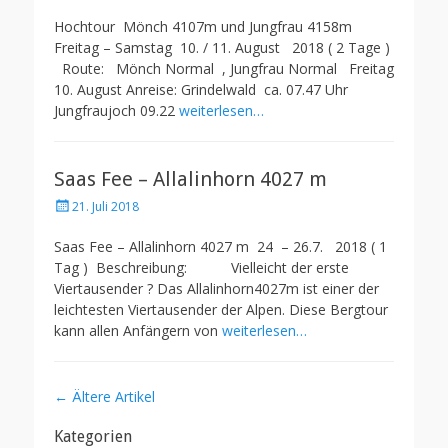
on
Hochtour Mönch 4107m und Jungfrau 4158m
Freitag – Samstag 10. / 11. August 2018 ( 2 Tage )
Route: Mönch Normal , Jungfrau Normal Freitag
10. August Anreise: Grindelwald ca. 07.47 Uhr
Jungfraujoch 09.22
weiterlesen…
Saas Fee – Allalinhorn 4027 m
Posted
21. Juli 2018
on
Saas Fee – Allalinhorn 4027 m 24 – 26.7. 2018 ( 1
Tag ) Beschreibung: Vielleicht der erste
Viertausender ? Das Allalinhorn4027m ist einer der
leichtesten Viertausender der Alpen. Diese Bergtour
kann allen Anfängern von
weiterlesen…
Artikel-
←
Ältere Artikel
Navigation
Kategorien