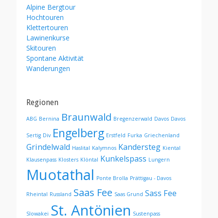
Alpine Bergtour
Hochtouren
Klettertouren
Lawinenkurse
Skitouren
Spontane Aktivität
Wanderungen
Regionen
Braunwald
ABG
Bernina
Bregenzerwald
Davos
Davos
Engelberg
Sertig
Div
Erstfeld
Furka
Griechenland
Grindelwald
Kandersteg
Haslital
Kalymnos
Kiental
Kunkelspass
Klausenpass
Klosters
Klöntal
Lungern
Muotathal
Ponte Brolla
Prättigau - Davos
Saas Fee
Sass Fee
Rheintal
Russland
Saas Grund
St. Antönien
Slowakei
Sustenpass