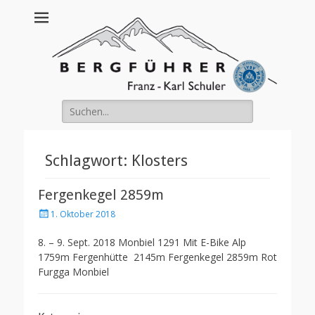
Franz Schuler
Suche
nach:
Schlagwort:
Klosters
Fergenkegel 2859m
Posted
1. Oktober 2018
on
8. – 9. Sept. 2018 Monbiel 1291 Mit E-Bike Alp
1759m Fergenhütte 2145m Fergenkegel 2859m Rot
Furgga Monbiel