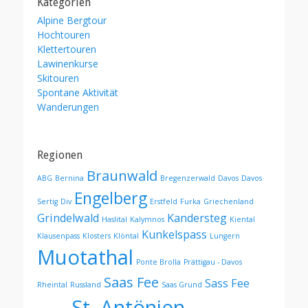
Kategorien
Alpine Bergtour
Hochtouren
Klettertouren
Lawinenkurse
Skitouren
Spontane Aktivität
Wanderungen
Regionen
Braunwald
ABG
Bernina
Bregenzerwald
Davos
Davos
Engelberg
Sertig
Div
Erstfeld
Furka
Griechenland
Grindelwald
Kandersteg
Haslital
Kalymnos
Kiental
Kunkelspass
Klausenpass
Klosters
Klöntal
Lungern
Muotathal
Ponte Brolla
Prättigau - Davos
Saas Fee
Sass Fee
Rheintal
Russland
Saas Grund
St. Antönien