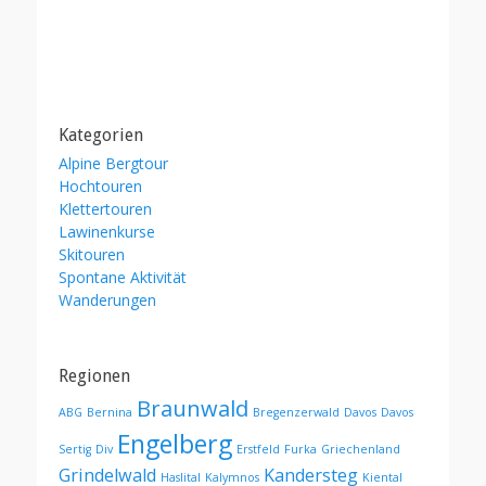
Kategorien
Alpine Bergtour
Hochtouren
Klettertouren
Lawinenkurse
Skitouren
Spontane Aktivität
Wanderungen
Regionen
Braunwald
ABG
Bernina
Bregenzerwald
Davos
Davos
Engelberg
Sertig
Div
Erstfeld
Furka
Griechenland
Grindelwald
Kandersteg
Haslital
Kalymnos
Kiental