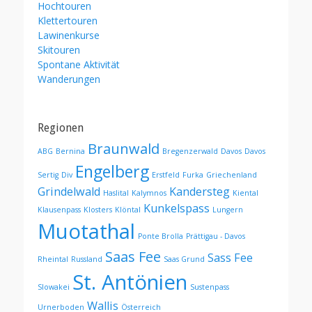
Hochtouren
Klettertouren
Lawinenkurse
Skitouren
Spontane Aktivität
Wanderungen
Regionen
Braunwald
ABG
Bernina
Bregenzerwald
Davos
Davos
Engelberg
Sertig
Div
Erstfeld
Furka
Griechenland
Grindelwald
Kandersteg
Haslital
Kalymnos
Kiental
Kunkelspass
Klausenpass
Klosters
Klöntal
Lungern
Muotathal
Ponte Brolla
Prättigau - Davos
Saas Fee
Sass Fee
Rheintal
Russland
Saas Grund
St. Antönien
Slowakei
Sustenpass
Wallis
Urnerboden
Österreich