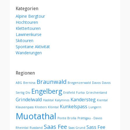
Kategorien
Alpine Bergtour
Hochtouren
Klettertouren
Lawinenkurse
Skitouren
Spontane Aktivität
Wanderungen
Regionen
Braunwald
ABG
Bernina
Bregenzerwald
Davos
Davos
Engelberg
Sertig
Div
Erstfeld
Furka
Griechenland
Grindelwald
Kandersteg
Haslital
Kalymnos
Kiental
Kunkelspass
Klausenpass
Klosters
Klöntal
Lungern
Muotathal
Ponte Brolla
Prättigau - Davos
Saas Fee
Sass Fee
Rheintal
Russland
Saas Grund