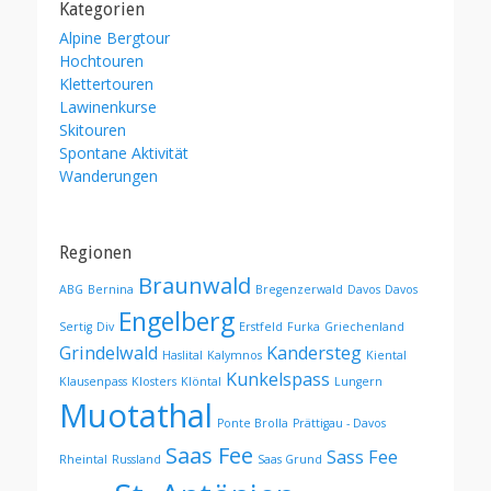
Kategorien
Alpine Bergtour
Hochtouren
Klettertouren
Lawinenkurse
Skitouren
Spontane Aktivität
Wanderungen
Regionen
Braunwald
ABG
Bernina
Bregenzerwald
Davos
Davos
Engelberg
Sertig
Div
Erstfeld
Furka
Griechenland
Grindelwald
Kandersteg
Haslital
Kalymnos
Kiental
Kunkelspass
Klausenpass
Klosters
Klöntal
Lungern
Muotathal
Ponte Brolla
Prättigau - Davos
Saas Fee
Sass Fee
Rheintal
Russland
Saas Grund