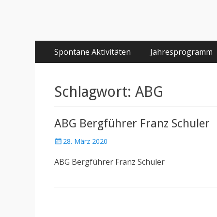
Primäres
Springe
Spontane Aktivitäten
Jahresprogramm
zum
Menü
Inhalt
Schlagwort:
ABG
ABG Bergführer Franz Schuler
Posted
28. März 2020
on
ABG Bergführer Franz Schuler