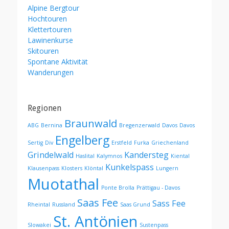
Alpine Bergtour
Hochtouren
Klettertouren
Lawinenkurse
Skitouren
Spontane Aktivität
Wanderungen
Regionen
Braunwald
ABG
Bernina
Bregenzerwald
Davos
Davos
Engelberg
Sertig
Div
Erstfeld
Furka
Griechenland
Grindelwald
Kandersteg
Haslital
Kalymnos
Kiental
Kunkelspass
Klausenpass
Klosters
Klöntal
Lungern
Muotathal
Ponte Brolla
Prättigau - Davos
Saas Fee
Sass Fee
Rheintal
Russland
Saas Grund
St. Antönien
Slowakei
Sustenpass