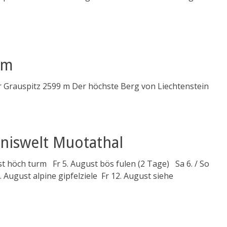
 m
r Grauspitz 2599 m Der höchste Berg von Liechtenstein
bniswelt Muotathal
 höch turm Fr 5. August bös fulen (2 Tage) Sa 6. / So
 August alpine gipfelziele Fr 12. August siehe