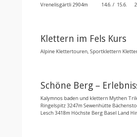
Vrenelisgärtli 2904m 14.6. / 15.6. 20
Klettern im Fels Kurs
Alpine Klettertouren, Sportklettern Klette
Schöne Berg – Erlebni
Kalymnos baden und klettern Mythen Tril
Ringelspitz 3247m Sewenhütte Bächenstoc
Lesch 3418m Höchste Berg Basel Land Hi