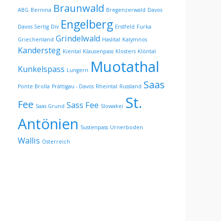
Braunwald
ABG
Bernina
Bregenzerwald
Davos
Engelberg
Davos Sertig
Div
Erstfeld
Furka
Grindelwald
Griechenland
Haslital
Kalymnos
Kandersteg
Kiental
Klausenpass
Klosters
Klöntal
Muotathal
Kunkelspass
Lungern
Saas
Ponte Brolla
Prättigau - Davos
Rheintal
Russland
St.
Fee
Sass Fee
Saas Grund
Slowakei
Antönien
Sustenpass
Urnerboden
Wallis
Österreich