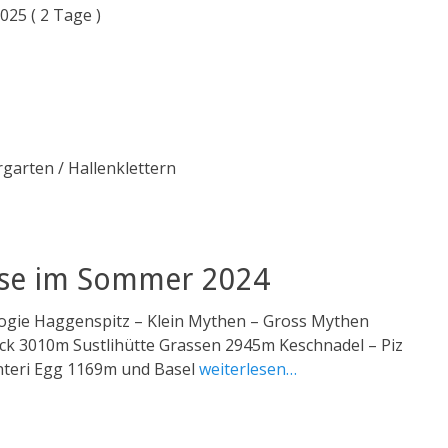
25 ( 2 Tage )
rgarten / Hallenklettern
sse im Sommer 2024
ogie Haggenspitz – Klein Mythen – Gross Mythen
k 3010m Sustlihütte Grassen 2945m Keschnadel – Piz
nteri Egg 1169m und Basel
weiterlesen…