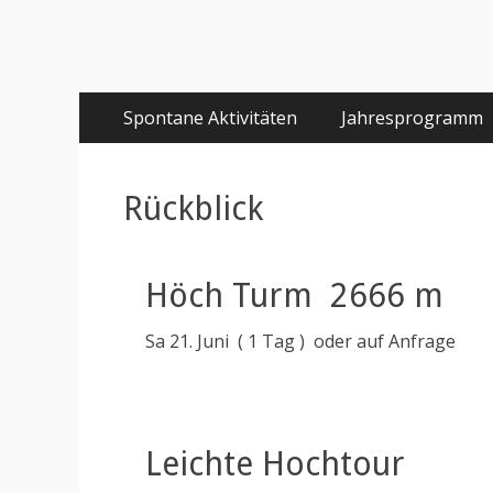
Primäres
Springe
Spontane Aktivitäten
Jahresprogramm
zum
Menü
Inhalt
Rückblick
Höch Turm 2666 m
Sa 21. Juni ( 1 Tag ) oder auf Anfrage
Leichte Hochtour