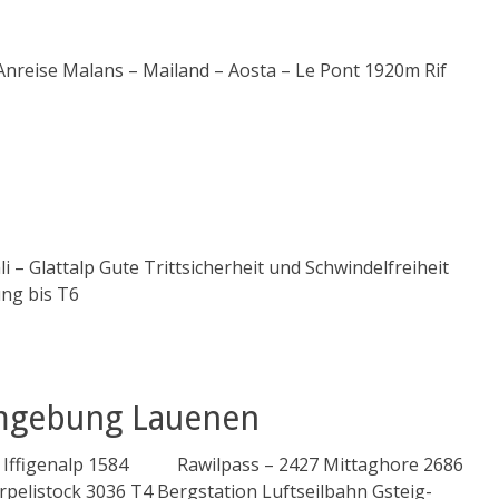
reise Malans – Mailand – Aosta – Le Pont 1920m Rif
 – Glattalp Gute Trittsicherheit und Schwindelfreiheit
ung bis T6
Umgebung Lauenen
 Iffigenalp 1584 Rawilpass – 2427 Mittaghore 2686
rpelistock 3036 T4 Bergstation Luftseilbahn Gsteig-