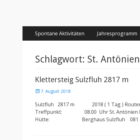
Primäres
Springe
Spontane Aktivitäten
Jahresprogramm
zum
Menü
Inhalt
Schlagwort:
St. Antönien
Klettersteig Sulzfluh 2817 m
Posted
7. August 2018
on
Sulzfluh 2817 m 2018 ( 1 Tag ) Route
Treffpunkt: 08.00 Uhr St. Antönien Park
Hütte: Berghaus Sulzfluh 081 