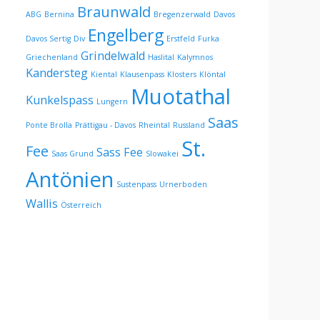
Braunwald
ABG
Bernina
Bregenzerwald
Davos
Engelberg
Davos Sertig
Div
Erstfeld
Furka
Grindelwald
Griechenland
Haslital
Kalymnos
Kandersteg
Kiental
Klausenpass
Klosters
Klöntal
Muotathal
Kunkelspass
Lungern
Saas
Ponte Brolla
Prättigau - Davos
Rheintal
Russland
St.
Fee
Sass Fee
Saas Grund
Slowakei
Antönien
Sustenpass
Urnerboden
Wallis
Österreich