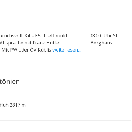
uchsvoll K4 – K5 Treffpunkt: 08.00 Uhr St.
r nach Absprache mit Franz Hütte: Berghaus
it PW oder ÖV Küblis
weiterlesen…
ntönien
fluh 2817 m