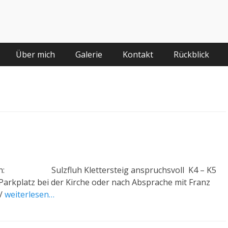
Über mich
Galerie
Kontakt
Rückblick
n: Sulzfluh Klettersteig anspruchsvoll K4 – K5
platz bei der Kirche oder nach Absprache mit Franz
/
weiterlesen…