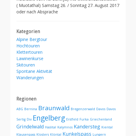
( Muotathal) Samstag 26. / Sonntag 27. August 2017
oder nach Absprache
Kategorien
Alpine Bergtour
Hochtouren
Klettertouren
Lawinenkurse
Skitouren
Spontane Aktivität
Wanderungen
Regionen
Braunwald
ABG
Bernina
Bregenzerwald
Davos
Davos
Engelberg
Sertig
Div
Erstfeld
Furka
Griechenland
Grindelwald
Kandersteg
Haslital
Kalymnos
Kiental
Kunkelspass
Klausenpass
Klosters
Klöntal
Lungern