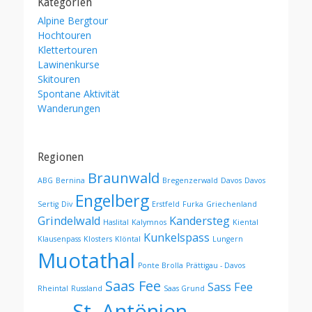
Kategorien
Alpine Bergtour
Hochtouren
Klettertouren
Lawinenkurse
Skitouren
Spontane Aktivität
Wanderungen
Regionen
Braunwald
ABG
Bernina
Bregenzerwald
Davos
Davos
Engelberg
Sertig
Div
Erstfeld
Furka
Griechenland
Grindelwald
Kandersteg
Haslital
Kalymnos
Kiental
Kunkelspass
Klausenpass
Klosters
Klöntal
Lungern
Muotathal
Ponte Brolla
Prättigau - Davos
Saas Fee
Sass Fee
Rheintal
Russland
Saas Grund
St. Antönien