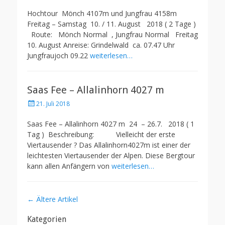
on
Hochtour Mönch 4107m und Jungfrau 4158m
Freitag – Samstag 10. / 11. August 2018 ( 2 Tage )
Route: Mönch Normal , Jungfrau Normal Freitag
10. August Anreise: Grindelwald ca. 07.47 Uhr
Jungfraujoch 09.22
weiterlesen…
Saas Fee – Allalinhorn 4027 m
Posted
21. Juli 2018
on
Saas Fee – Allalinhorn 4027 m 24 – 26.7. 2018 ( 1
Tag ) Beschreibung: Vielleicht der erste
Viertausender ? Das Allalinhorn4027m ist einer der
leichtesten Viertausender der Alpen. Diese Bergtour
kann allen Anfängern von
weiterlesen…
Artikel-
←
Ältere Artikel
Navigation
Kategorien