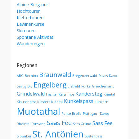
Alpine Bergtour
Hochtouren
Klettertouren
Lawinenkurse
Skitouren
Spontane Aktivität
Wanderungen
Regionen
Braunwald
ABG
Bernina
Bregenzerwald
Davos
Davos
Engelberg
Sertig
Div
Erstfeld
Furka
Griechenland
Grindelwald
Kandersteg
Haslital
Kalymnos
Kiental
Kunkelspass
Klausenpass
Klosters
Klöntal
Lungern
Muotathal
Ponte Brolla
Prättigau - Davos
Saas Fee
Sass Fee
Rheintal
Russland
Saas Grund
St. Antönien
Slowakei
Sustenpass