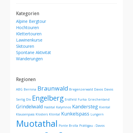
Kategorien
Alpine Bergtour
Hochtouren
Klettertouren
Lawinenkurse
Skitouren
Spontane Aktivität
Wanderungen
Regionen
Braunwald
ABG
Bernina
Bregenzerwald
Davos
Davos
Engelberg
Sertig
Div
Erstfeld
Furka
Griechenland
Grindelwald
Kandersteg
Haslital
Kalymnos
Kiental
Kunkelspass
Klausenpass
Klosters
Klöntal
Lungern
Muotathal
Ponte Brolla
Prättigau - Davos