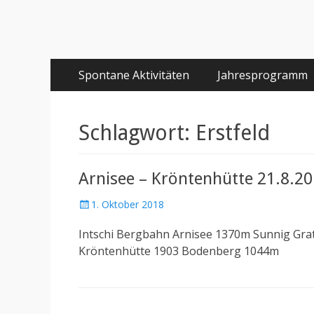
Primäres
Springe
Spontane Aktivitäten
Jahresprogramm
zum
Menü
Inhalt
Schlagwort:
Erstfeld
Arnisee – Kröntenhütte 21.8.2
Posted
1. Oktober 2018
on
Intschi Bergbahn Arnisee 1370m Sunnig Gra
Kröntenhütte 1903 Bodenberg 1044m