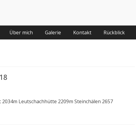
Über mich
Galerie
Kontakt
Rückblick
018
t 2034m Leutschachhütte 2209m Steinchälen 2657