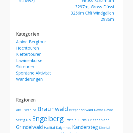
Schwyz)
Gross Schärhorn
3297m, Gross Düssi
3256m Chli Windgällen
2986m
Kategorien
Alpine Bergtour
Hochtouren
Klettertouren
Lawinenkurse
Skitouren
Spontane Aktivität
Wanderungen
Regionen
Braunwald
ABG
Bernina
Bregenzerwald
Davos
Davos
Engelberg
Sertig
Div
Erstfeld
Furka
Griechenland
Grindelwald
Kandersteg
Haslital
Kalymnos
Kiental