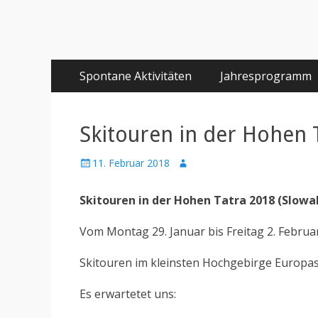
Primäres
Springe
Spontane Aktivitäten
Jahresprogramm
zum
Menü
Inhalt
Skitouren in der Hohen 
Posted
Author
11. Februar 2018
on
Skitouren in der Hohen Tatra 2018 (Slowa
Vom Montag 29. Januar bis Freitag 2. Februar
Skitouren im kleinsten Hochgebirge Europas
Es erwartetet uns: