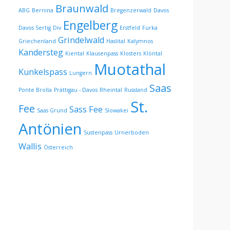
Braunwald
ABG
Bernina
Bregenzerwald
Davos
Engelberg
Davos Sertig
Div
Erstfeld
Furka
Grindelwald
Griechenland
Haslital
Kalymnos
Kandersteg
Kiental
Klausenpass
Klosters
Klöntal
Muotathal
Kunkelspass
Lungern
Saas
Ponte Brolla
Prättigau - Davos
Rheintal
Russland
St.
Fee
Sass Fee
Saas Grund
Slowakei
Antönien
Sustenpass
Urnerboden
Wallis
Österreich