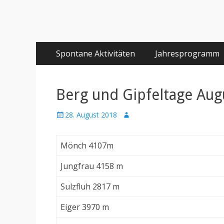
Primäres
Springe
Spontane Aktivitäten
Jahresprogramm
zum
Menü
Inhalt
Berg und Gipfeltage Aug
Posted
Author
28. August 2018
on
Mönch 4107m
Jungfrau 4158 m
Sulzfluh 2817 m
Eiger 3970 m