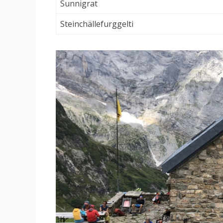
Sunnigrat
Steinchällefurggelti