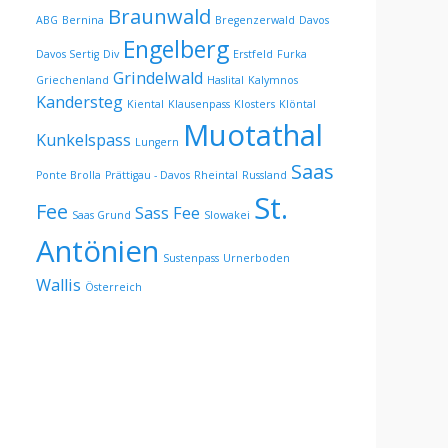
Braunwald
ABG
Bernina
Bregenzerwald
Davos
Engelberg
Davos Sertig
Div
Erstfeld
Furka
Grindelwald
Griechenland
Haslital
Kalymnos
Kandersteg
Kiental
Klausenpass
Klosters
Klöntal
Muotathal
Kunkelspass
Lungern
Saas
Ponte Brolla
Prättigau - Davos
Rheintal
Russland
St.
Fee
Sass Fee
Saas Grund
Slowakei
Antönien
Sustenpass
Urnerboden
Wallis
Österreich