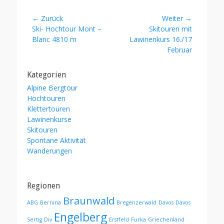
Beitragsnavigation
← Zurück
Weiter →
Vorheriger
Nächster
Ski- Hochtour Mont –
Skitouren mit
Beitrag:
Beitrag:
Blanc 4810 m
Lawinenkurs 16./17
Februar
Kategorien
Alpine Bergtour
Hochtouren
Klettertouren
Lawinenkurse
Skitouren
Spontane Aktivität
Wanderungen
Regionen
Braunwald
ABG
Bernina
Bregenzerwald
Davos
Davos
Engelberg
Sertig
Div
Erstfeld
Furka
Griechenland