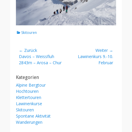
Kategorien
Skitouren
Beitragsnavigation
← Zurück
Weiter →
Vorheriger
Nächster
Davos – Weissfluh
Lawinenkurs 9.-10.
Beitrag:
Beitrag:
2843m – Arosa – Chur
Februar
Kategorien
Alpine Bergtour
Hochtouren
Klettertouren
Lawinenkurse
Skitouren
Spontane Aktivität
Wanderungen