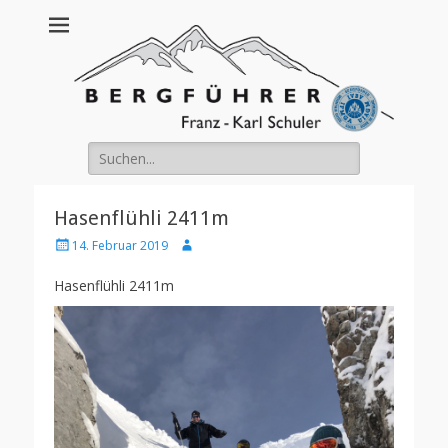
Franz Schuler
Suche
nach:
Hasenflühli 2411m
Posted
Author
14. Februar 2019
on
Hasenflühli 2411m