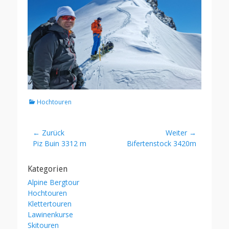
Kategorien
Hochtouren
Beitragsnavigation
← Zurück
Weiter →
Vorheriger
Nächster
Piz Buin 3312 m
Bifertenstock 3420m
Beitrag:
Beitrag:
Kategorien
Alpine Bergtour
Hochtouren
Klettertouren
Lawinenkurse
Skitouren