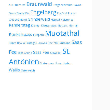
Braunwald
ABG
Bernina
Bregenzerwald
Davos
Engelberg
Davos Sertig
Div
Erstfeld
Furka
Grindelwald
Griechenland
Haslital
Kalymnos
Kandersteg
Kiental
Klausenpass
Klosters
Klöntal
Muotathal
Kunkelspass
Lungern
Saas
Ponte Brolla
Prättigau - Davos
Rheintal
Russland
St.
Fee
Sass Fee
Saas Grund
Slowakei
Antönien
Sustenpass
Urnerboden
Wallis
Österreich