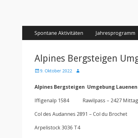
Primäres
Springe
Spontane Aktivitäten
Jahresprogramm
zum
Menü
Inhalt
Alpines Bergsteigen Um
Posted
Author
9. Oktober 2022
on
Alpines Bergsteigen
Umgebung Lauenen
Iffigenalp 1584 Rawilpass – 2427 Mittag
Col des Audannes 2891 – Col du Brochet
Arpelistock 3036 T4