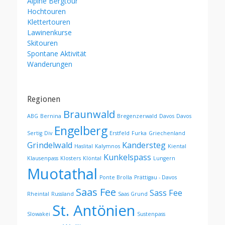
Alpine Bergtour
Hochtouren
Klettertouren
Lawinenkurse
Skitouren
Spontane Aktivität
Wanderungen
Regionen
Braunwald
ABG
Bernina
Bregenzerwald
Davos
Davos
Engelberg
Sertig
Div
Erstfeld
Furka
Griechenland
Grindelwald
Kandersteg
Haslital
Kalymnos
Kiental
Kunkelspass
Klausenpass
Klosters
Klöntal
Lungern
Muotathal
Ponte Brolla
Prättigau - Davos
Saas Fee
Sass Fee
Rheintal
Russland
Saas Grund
St. Antönien
Slowakei
Sustenpass