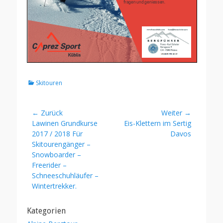
Kategorien
Skitouren
Beitragsnavigation
← Zurück
Weiter →
Vorheriger
Nächster
Lawinen Grundkurse
Eis-Klettern im Sertig
Beitrag:
Beitrag:
2017 / 2018 Für
Davos
Skitourengänger –
Snowboarder –
Freerider –
Schneeschuhläufer –
Wintertrekker.
Kategorien