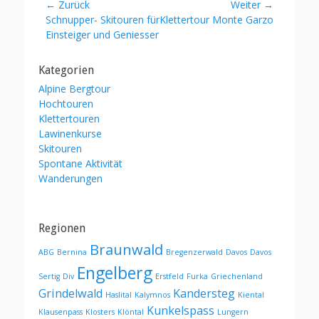
Beitragsnavigation
← Zurück
Weiter →
Vorheriger
Nächster
Schnupper- Skitouren für
Klettertour Monte Garzo
Beitrag:
Beitrag:
Einsteiger und Geniesser
Kategorien
Alpine Bergtour
Hochtouren
Klettertouren
Lawinenkurse
Skitouren
Spontane Aktivität
Wanderungen
Regionen
Braunwald
ABG
Bernina
Bregenzerwald
Davos
Davos
Engelberg
Sertig
Div
Erstfeld
Furka
Griechenland
Grindelwald
Kandersteg
Haslital
Kalymnos
Kiental
Kunkelspass
Klausenpass
Klosters
Klöntal
Lungern