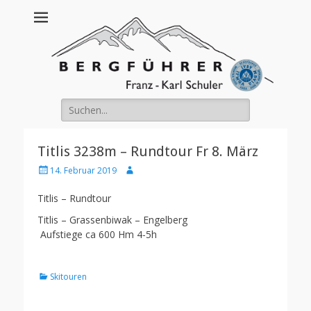
Franz Schuler
Suche
nach:
Titlis 3238m – Rundtour Fr 8. März
Posted
Author
14. Februar 2019
on
Titlis – Rundtour
Titlis – Grassenbiwak – Engelberg
Aufstiege ca 600 Hm 4-5h
Kategorien
Skitouren