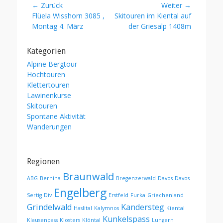
Beitragsnavigation
← Zurück
Weiter →
Vorheriger
Nächster
Flüela Wisshorn 3085 ,
Skitouren im Kiental auf
Beitrag:
Beitrag:
Montag 4. März
der Griesalp 1408m
Kategorien
Alpine Bergtour
Hochtouren
Klettertouren
Lawinenkurse
Skitouren
Spontane Aktivität
Wanderungen
Regionen
Braunwald
ABG
Bernina
Bregenzerwald
Davos
Davos
Engelberg
Sertig
Div
Erstfeld
Furka
Griechenland
Grindelwald
Kandersteg
Haslital
Kalymnos
Kiental
Kunkelspass
Klausenpass
Klosters
Klöntal
Lungern