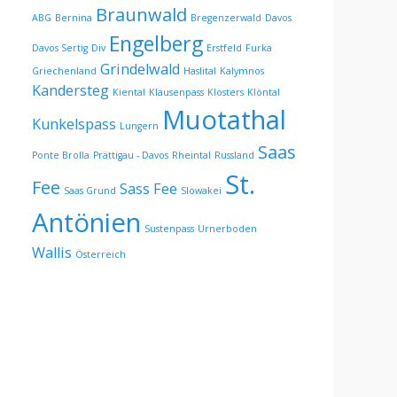
Braunwald
ABG
Bernina
Bregenzerwald
Davos
Engelberg
Davos Sertig
Div
Erstfeld
Furka
Grindelwald
Griechenland
Haslital
Kalymnos
Kandersteg
Kiental
Klausenpass
Klosters
Klöntal
Muotathal
Kunkelspass
Lungern
Saas
Ponte Brolla
Prättigau - Davos
Rheintal
Russland
St.
Fee
Sass Fee
Saas Grund
Slowakei
Antönien
Sustenpass
Urnerboden
Wallis
Österreich