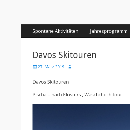
Primäres
Springe
Spontane Aktivitäten
Jahresprogramm
zum
Menü
Inhalt
Davos Skitouren
Posted
Author
27. März 2019
on
Davos Skitouren
Pischa – nach Klosters , Wäschchuchitour