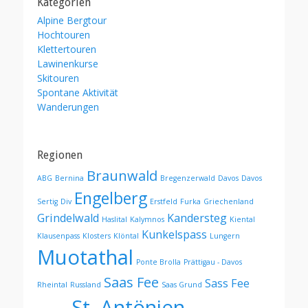
Kategorien
Alpine Bergtour
Hochtouren
Klettertouren
Lawinenkurse
Skitouren
Spontane Aktivität
Wanderungen
Regionen
Braunwald
ABG
Bernina
Bregenzerwald
Davos
Davos
Engelberg
Sertig
Div
Erstfeld
Furka
Griechenland
Grindelwald
Kandersteg
Haslital
Kalymnos
Kiental
Kunkelspass
Klausenpass
Klosters
Klöntal
Lungern
Muotathal
Ponte Brolla
Prättigau - Davos
Saas Fee
Sass Fee
Rheintal
Russland
Saas Grund
St. Antönien