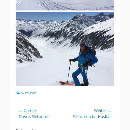
Kategorien
Skitouren
Beitragsnavigation
← Zurück
Weiter →
Vorheriger
Nächster
Davos Skitouren
Skitouren im Haslital
Beitrag:
Beitrag: