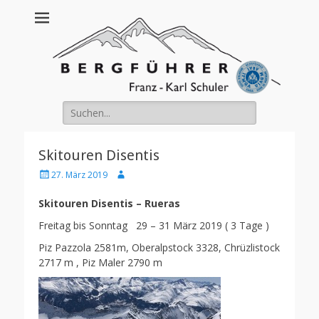
Franz Schuler
Suche
nach:
Skitouren Disentis
Posted
Author
27. März 2019
on
Skitouren Disentis – Rueras
Freitag bis Sonntag 29 – 31 März 2019 ( 3 Tage )
Piz Pazzola 2581m, Oberalpstock 3328, Chrüzlistock
2717 m , Piz Maler 2790 m