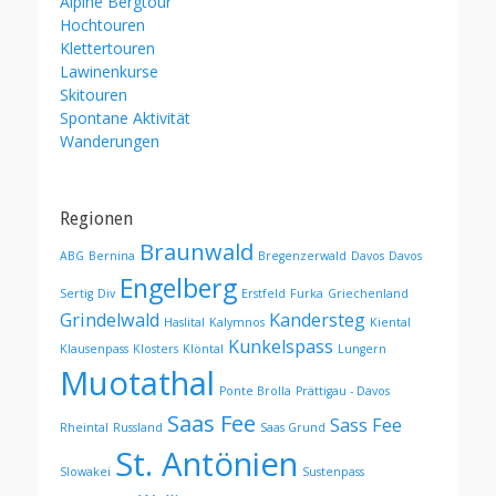
Alpine Bergtour
Hochtouren
Klettertouren
Lawinenkurse
Skitouren
Spontane Aktivität
Wanderungen
Regionen
Braunwald
ABG
Bernina
Bregenzerwald
Davos
Davos
Engelberg
Sertig
Div
Erstfeld
Furka
Griechenland
Grindelwald
Kandersteg
Haslital
Kalymnos
Kiental
Kunkelspass
Klausenpass
Klosters
Klöntal
Lungern
Muotathal
Ponte Brolla
Prättigau - Davos
Saas Fee
Sass Fee
Rheintal
Russland
Saas Grund
St. Antönien
Slowakei
Sustenpass