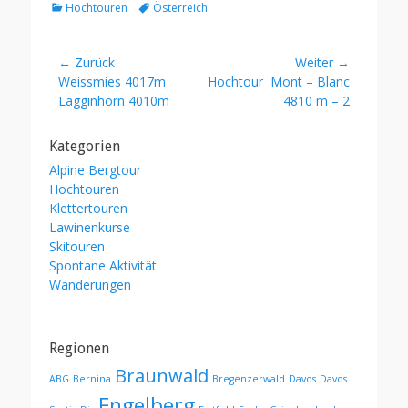
Kategorien
Schlagworte
Hochtouren
Österreich
Beitragsnavigation
← Zurück
Weiter →
Vorheriger
Nächster
Weissmies 4017m
Hochtour Mont – Blanc
Beitrag:
Beitrag:
Lagginhorn 4010m
4810 m – 2
Kategorien
Alpine Bergtour
Hochtouren
Klettertouren
Lawinenkurse
Skitouren
Spontane Aktivität
Wanderungen
Regionen
Braunwald
ABG
Bernina
Bregenzerwald
Davos
Davos
Engelberg